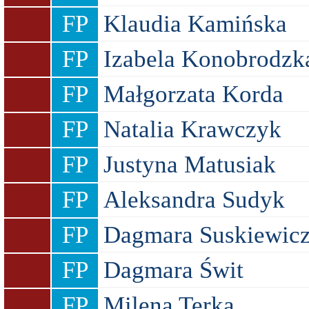
FP
Klaudia Kamińska
FP
Izabela Konobrodzk
FP
Małgorzata Korda
FP
Natalia Krawczyk
FP
Justyna Matusiak
FP
Aleksandra Sudyk
FP
Dagmara Suskiewic
FP
Dagmara Świt
FP
Milena Terka